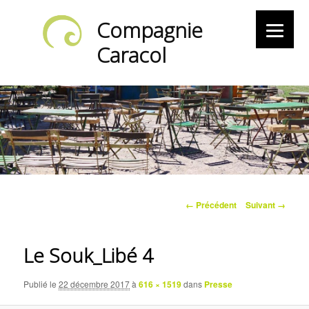
Compagnie
Caracol
Navigation
← Précédent
Suivant →
des
images
Le Souk_Libé 4
Publié le
22 décembre 2017
à
616 × 1519
dans
Presse