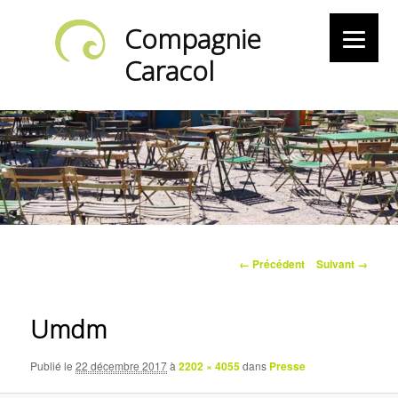
Compagnie
Caracol
Navigation
← Précédent
Suivant →
des
images
Umdm
Publié le
22 décembre 2017
à
2202 × 4055
dans
Presse