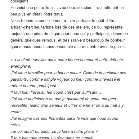
collégiens.
En voici une petite liste – avec deux dossiers – qui reflètent un
peu plus en détail notre travail.
Nous tenons essentiellement à faire partager le goût d’être
artisan-chercheur-artiste lors de ces ateliers, ce qui représente
toujours une prise de risque pour ceux qui y participent, donne en
général quelques remous, et très souvent beaucoup de bonheur
quand nous aboutissons ensemble à la rencontre avec le public.
« J’ai aimé travailler dans cette bonne humeur et cette détente
exemplaire.
J’ai aimé travailler pour la bonne cause. Celle de la curiosité des
passants, comme simple voyeur ou bien comme intéressé et
même comme participant.
Il faut bien l’avouer, les cours c’est pas suffisant …
J’ai aimé participer à ce que je qualifierai de petits congrès
récréatifs néanmoins sérieux et utiles même si on a du mal à y
croire.
J’ai imaginé ces îles flottantes dans le vide que nous avons
crées,
car qui aurait pu aurait pu le faire à notre place ?
Il faut bien que quelqu’un rêve dans ce monde …