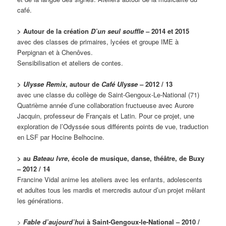
café.
> Autour de la création
D’un seul souffle –
2014 et 2015
avec des classes de primaires, lycées et groupe IME à
Perpignan et à Chenôves.
Sensibilisation et ateliers de contes.
>
Ulysse Remix
, a
utour de
Café Ulysse –
2012 / 13
avec une classe du collège de Saint-Gengoux-Le-National (71)
Quatrième année d’une collaboration fructueuse avec Aurore
Jacquin, professeur de Français et Latin. Pour ce projet, une
exploration de l’Odyssée sous différents points de vue, traduction
en LSF par Hocine Belhocine.
> au
Bateau Ivre
, école de musique, danse, théâtre, de Buxy
– 2012 / 14
Francine Vidal anime les ateliers avec les enfants, adolescents
et adultes tous les mardis et mercredis autour d’un projet mêlant
les générations.
>
Fable d’aujou
rd’hu
i à Saint-Gengoux-le-National –
2010 /